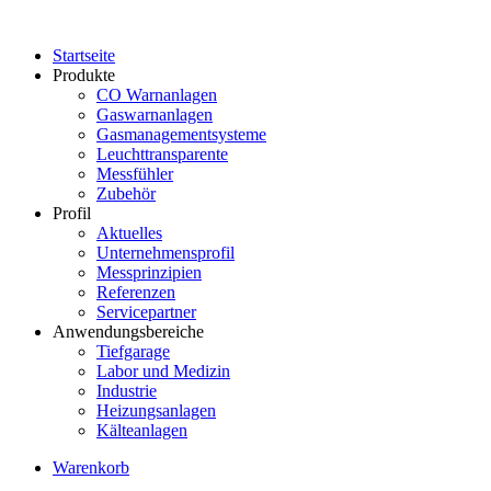
Startseite
Produkte
CO Warnanlagen
Gaswarnanlagen
Gasmanagementsysteme
Leuchttransparente
Messfühler
Zubehör
Profil
Aktuelles
Unternehmensprofil
Messprinzipien
Referenzen
Servicepartner
Anwendungsbereiche
Tiefgarage
Labor und Medizin
Industrie
Heizungsanlagen
Kälteanlagen
Warenkorb