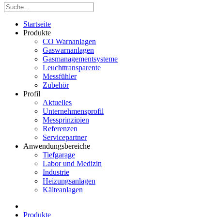
Startseite
Produkte
CO Warnanlagen
Gaswarnanlagen
Gasmanagementsysteme
Leuchttransparente
Messfühler
Zubehör
Profil
Aktuelles
Unternehmensprofil
Messprinzipien
Referenzen
Servicepartner
Anwendungsbereiche
Tiefgarage
Labor und Medizin
Industrie
Heizungsanlagen
Kälteanlagen
Produkte