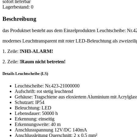
sofort lieferbar
Lagerbestand: 0
Beschreibung
das Produktset besteht aus dem Einzelprodukten Leuchtscheibe: Nr
modernes Leuchttransparent mit roter LED-Beleuchtung als zweizeilig
1. Zeile:
!NH3-ALARM!
2. Zeile:
!Raum nicht betreten!
Details Leuchtscheibe (LS)
Leuchtscheibe: Nr.423-21000000
Aufschrift: rot stetig leuchtend
Gehäuse: Tragschiene aus eloxiertem Aluminium mit Acrylgl
Schutzart: IP54
Beleuchtung: LED
Lebensdauer: 50000 h
Erkennung: einseitig
Erkennungsweite: 40 m
Anschlussspannung 12V/DC 140mA
Anschlussleitung Querschnitt: 2 x 0,5 mm²