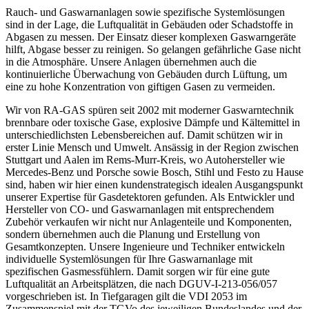
Rauch- und Gaswarnanlagen sowie spezifische Systemlösungen
sind in der Lage, die Luftqualität in Gebäuden oder Schadstoffe in
Abgasen zu messen. Der Einsatz dieser komplexen Gaswarngeräte
hilft, Abgase besser zu reinigen. So gelangen gefährliche Gase nicht
in die Atmosphäre. Unsere Anlagen übernehmen auch die
kontinuierliche Überwachung von Gebäuden durch Lüftung, um
eine zu hohe Konzentration von giftigen Gasen zu vermeiden.
Wir von RA-GAS spüren seit 2002 mit moderner Gaswarntechnik
brennbare oder toxische Gase, explosive Dämpfe und Kältemittel in
unterschiedlichsten Lebensbereichen auf. Damit schützen wir in
erster Linie Mensch und Umwelt. Ansässig in der Region zwischen
Stuttgart und Aalen im Rems-Murr-Kreis, wo Autohersteller wie
Mercedes-Benz und Porsche sowie Bosch, Stihl und Festo zu Hause
sind, haben wir hier einen kundenstrategisch idealen Ausgangspunkt
unserer Expertise für Gasdetektoren gefunden. Als Entwickler und
Hersteller von CO- und Gaswarnanlagen mit entsprechendem
Zubehör verkaufen wir nicht nur Anlagenteile und Komponenten,
sondern übernehmen auch die Planung und Erstellung von
Gesamtkonzepten. Unsere Ingenieure und Techniker entwickeln
individuelle Systemlösungen für Ihre Gaswarnanlage mit
spezifischen Gasmessfühlern. Damit sorgen wir für eine gute
Luftqualität an Arbeitsplätzen, die nach DGUV-I-213-056/057
vorgeschrieben ist. In Tiefgaragen gilt die VDI 2053 im
Zusammenspiel mit der TGVo des jeweiligen Bundeslandes und der