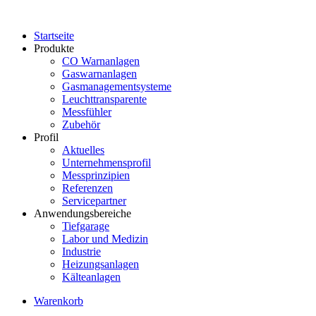
Startseite
Produkte
CO Warnanlagen
Gaswarnanlagen
Gasmanagementsysteme
Leuchttransparente
Messfühler
Zubehör
Profil
Aktuelles
Unternehmensprofil
Messprinzipien
Referenzen
Servicepartner
Anwendungsbereiche
Tiefgarage
Labor und Medizin
Industrie
Heizungsanlagen
Kälteanlagen
Warenkorb