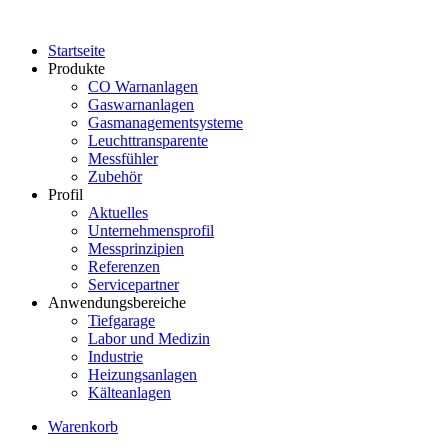
Startseite
Produkte
CO Warnanlagen
Gaswarnanlagen
Gasmanagementsysteme
Leuchttransparente
Messfühler
Zubehör
Profil
Aktuelles
Unternehmensprofil
Messprinzipien
Referenzen
Servicepartner
Anwendungsbereiche
Tiefgarage
Labor und Medizin
Industrie
Heizungsanlagen
Kälteanlagen
Warenkorb