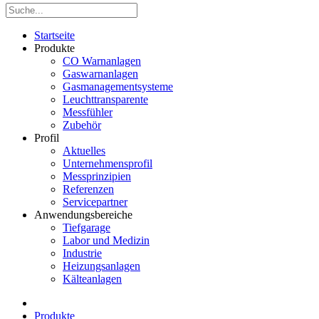
Startseite
Produkte
CO Warnanlagen
Gaswarnanlagen
Gasmanagementsysteme
Leuchttransparente
Messfühler
Zubehör
Profil
Aktuelles
Unternehmensprofil
Messprinzipien
Referenzen
Servicepartner
Anwendungsbereiche
Tiefgarage
Labor und Medizin
Industrie
Heizungsanlagen
Kälteanlagen
Produkte