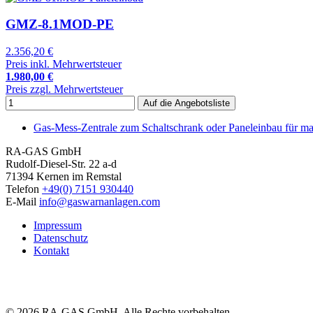
GMZ-8.1MOD-PE
2.356,20 €
Preis inkl. Mehrwertsteuer
1.980,00 €
Preis zzgl. Mehrwertsteuer
Gas-Mess-Zentrale zum Schaltschrank oder Paneleinbau für
RA-GAS GmbH
Rudolf-Diesel-Str. 22 a-d
71394 Kernen im Remstal
Telefon
+49(0) 7151 930440
E-Mail
info@gaswarnanlagen.com
Impressum
Datenschutz
Kontakt
© 2026 RA-GAS GmbH. Alle Rechte vorbehalten.