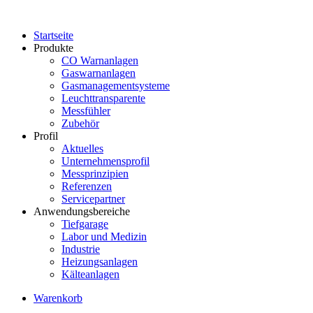
Startseite
Produkte
CO Warnanlagen
Gaswarnanlagen
Gasmanagementsysteme
Leuchttransparente
Messfühler
Zubehör
Profil
Aktuelles
Unternehmensprofil
Messprinzipien
Referenzen
Servicepartner
Anwendungsbereiche
Tiefgarage
Labor und Medizin
Industrie
Heizungsanlagen
Kälteanlagen
Warenkorb