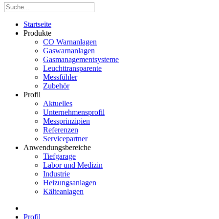
Startseite
Produkte
CO Warnanlagen
Gaswarnanlagen
Gasmanagementsysteme
Leuchttransparente
Messfühler
Zubehör
Profil
Aktuelles
Unternehmensprofil
Messprinzipien
Referenzen
Servicepartner
Anwendungsbereiche
Tiefgarage
Labor und Medizin
Industrie
Heizungsanlagen
Kälteanlagen
Profil