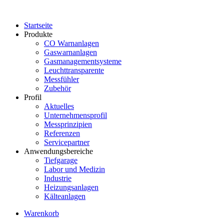
Startseite
Produkte
CO Warnanlagen
Gaswarnanlagen
Gasmanagementsysteme
Leuchttransparente
Messfühler
Zubehör
Profil
Aktuelles
Unternehmensprofil
Messprinzipien
Referenzen
Servicepartner
Anwendungsbereiche
Tiefgarage
Labor und Medizin
Industrie
Heizungsanlagen
Kälteanlagen
Warenkorb