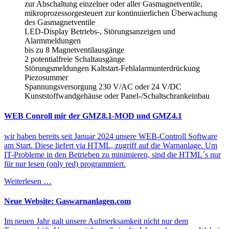
zur Abschaltung einzelner oder aller Gasmagnetventile,
mikroprozessorgesteuert zur kontinuierlichen Überwachung
des Gasmagnetventile
LED-Display Betriebs-, Störungsanzeigen und
Alarmmeldungen
bis zu 8 Magnetventilausgänge
2 potentialfreie Schaltausgänge
Störungsmeldungen Kaltstart-Fehlalarmunterdrückung
Piezosummer
Spannungsversorgung 230 V/AC oder 24 V/DC
Kunststoffwandgehäuse oder Panel-/Schaltschrankeinbau
WEB Conroll mir der GMZ8.1-MOD und GMZ4.1
wir haben bereits seit Januar 2024 unsere WEB-Controll Software
am Start. Diese liefert via HTML, zugriff auf die Warnanlage. Um
IT-Probleme in den Betrieben zu minimieren, sind die HTML´s nur
für nur lesen (only red) programmiert.
Weiterlesen …
Neue Website: Gaswarnanlagen.com
Im neuen Jahr galt unsere Aufmerksamkeit nicht nur dem