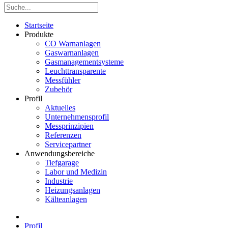
Startseite
Produkte
CO Warnanlagen
Gaswarnanlagen
Gasmanagementsysteme
Leuchttransparente
Messfühler
Zubehör
Profil
Aktuelles
Unternehmensprofil
Messprinzipien
Referenzen
Servicepartner
Anwendungsbereiche
Tiefgarage
Labor und Medizin
Industrie
Heizungsanlagen
Kälteanlagen
Profil