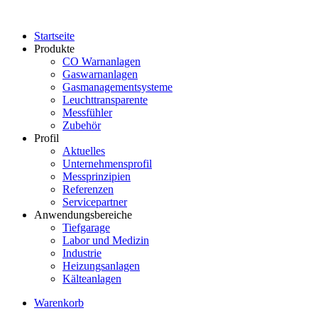
Startseite
Produkte
CO Warnanlagen
Gaswarnanlagen
Gasmanagementsysteme
Leuchttransparente
Messfühler
Zubehör
Profil
Aktuelles
Unternehmensprofil
Messprinzipien
Referenzen
Servicepartner
Anwendungsbereiche
Tiefgarage
Labor und Medizin
Industrie
Heizungsanlagen
Kälteanlagen
Warenkorb